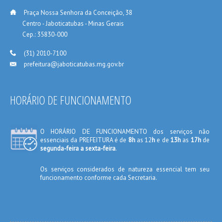
___
Praça Nossa Senhora da Conceição, 38
_____
Centro - Jaboticatubas - Minas Gerais
Captcha
*
_____
Cep.: 35830-000
___
(31) 2010-7100
enviar email
Enviar cópia para mim
prefeitura@jaboticatubas.mg.gov.br
___
HORÁRIO DE FUNCIONAMENTO
O HORÁRIO DE FUNCIONAMENTO dos serviços não
essenciais da PREFEITURA é de
8h
as 12
h
e de
13h
as
17h
de
segunda-feira a sexta-feira
.
Os serviços considerados de natureza essencial tem seu
funcionamento conforme cada Secretaria.