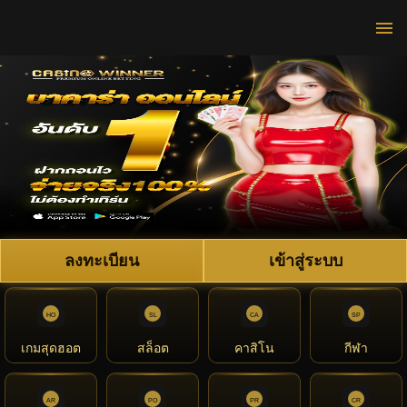
ลงทะเบียน
เข้าสู่ระบบ
เกมสุดฮอต
สล็อต
คาสิโน
กีฬา