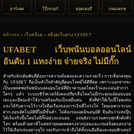
อาร์เคด
โป๊กเกอร์
ลอตเตอรี
เกมแครช
หน้าแรก
»
เว็บสล็อต
» สล็อตเว็บตรง UFABET
UFABET เว็บพนันบอลออนไลน์
อันดับ 1 แทงง่าย จ่ายจริง ไม่มีกั๊ก
สำหรับนักเดิมพันที่ต้องการความมั่นคงและความรวดเร็ว การเลือกลงทุน
กับ UFABET ถือเป็นหัวใจสำคัญที่ตอบโจทย์ได้ดีที่สุด เพราะนอกจากจะ
เป็นแพลตฟอร์มพนันบอลออนไลน์ที่มีราคาบอลไหลเร็วและแม่นยำกว่า
ใครๆ แล้ว ระบบเซิร์ฟเวอร์ยังคงเสถียรลื่นไหลไม่มีกระตุกแม้ตอนบอล
เตะและมีคนเข้าใช้งานพร้อมกันเป็นหมื่นคน สิ่งที่ทำให้เว็บนี้โดดเด่น
และได้รับความไว้วางใจคือเรื่องของการเงินที่โปร่งใส โดยเฉพาะระบบ
ฝาก-ถอนอัตโนมัติที่ไม่มีขั้นต่ำ ไม่ต้องรอแอดมินอนุมัติ ยืนยันว่าแทงปุ๊บ
ได้เงินจริงปั๊บโดยไม่มีกั๊กอย่างแน่นอน แถมยังรวบรวมครบทุกลีกดังทั่ว
โลก พร้อมด้วยคาสิโนสดถ่ายทอดสดตรงจากบ่อนและเกมสล็อตแตกง่าย
ไว้ให้เลือกเล่นอย่างจุใจ รองรับการเข้าถึงได้ทั้งบนมือถือและคอมพิวเตอร์