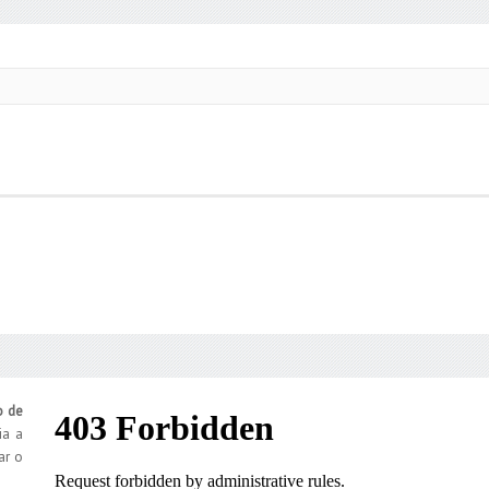
o de
ia a
ar o