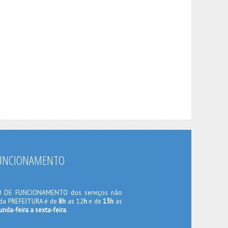
FUNCIONAMENTO
O DE FUNCIONAMENTO dos serviços não
 da PREFEITURA é de
8h
as 12
h
e de
13h
as
unda-feira a sexta-feira
.