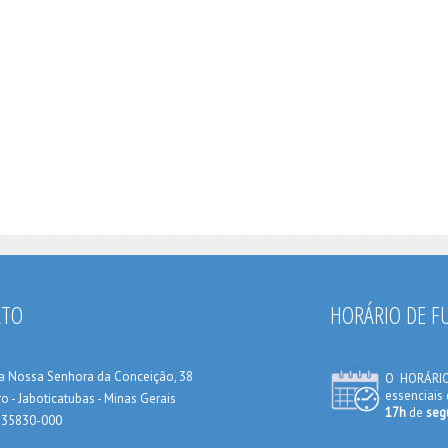
ATO
HORÁRIO DE 
a Nossa Senhora da Conceição, 38
O HORÁRI
essenciais
o - Jaboticatubas - Minas Gerais
17h
de
seg
: 35830-000