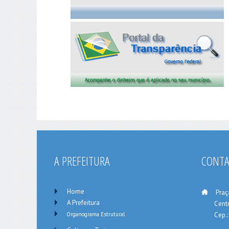
A PREFEITURA
CONT
Home
___
Praç
A Prefeitura
_____
Centr
Organograma Estrutural
_____
Cep.