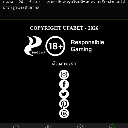
ตลอด 24 ชั่วโมง เหมาะกับคนรุ่นใหม่ที่ชอบความเรียบง่ายแต่ได้
มาตรฐานระดับสากล
COPYRIGHT UFABET - 2026
ติดตามเรา