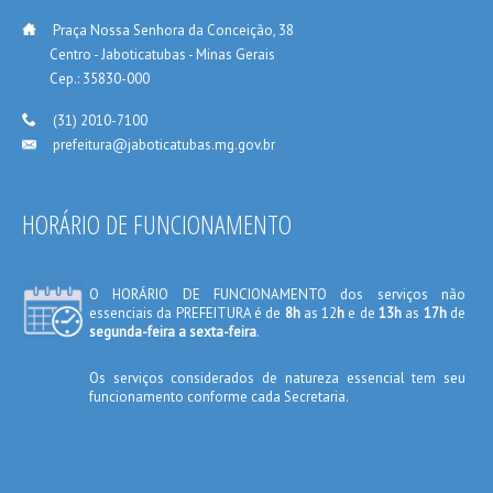
___
Praça Nossa Senhora da Conceição, 38
_____
Centro - Jaboticatubas - Minas Gerais
_____
Cep.: 35830-000
___
(31) 2010-7100
prefeitura@jaboticatubas.mg.gov.br
___
HORÁRIO DE FUNCIONAMENTO
O HORÁRIO DE FUNCIONAMENTO dos serviços não
essenciais da PREFEITURA é de
8h
as 12
h
e de
13h
as
17h
de
segunda-feira a sexta-feira
.
Os serviços considerados de natureza essencial tem seu
funcionamento conforme cada Secretaria.