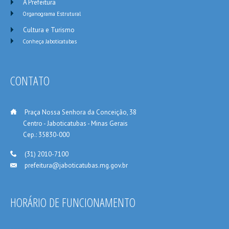
A Prefeitura
Organograma Estrutural
Cultura e Turismo
Conheça Jaboticatubas
CONTATO
___
Praça Nossa Senhora da Conceição, 38
_____
Centro - Jaboticatubas - Minas Gerais
_____
Cep.: 35830-000
___
(31) 2010-7100
prefeitura@jaboticatubas.mg.gov.br
___
HORÁRIO DE FUNCIONAMENTO