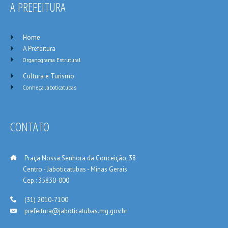
A PREFEITURA
Home
A Prefeitura
Organograma Estrutural
Cultura e Turismo
Conheça Jaboticatubas
CONTATO
___
Praça Nossa Senhora da Conceição, 38
_____
Centro - Jaboticatubas - Minas Gerais
_____
Cep.: 35830-000
___
(31) 2010-7100
prefeitura@jaboticatubas.mg.gov.br
___