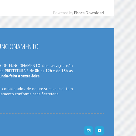
Powered by
Phoca Download
FUNCIONAMENTO
O DE FUNCIONAMENTO dos serviços não
 da PREFEITURA é de
8h
as 12
h
e de
13h
as
unda-feira a sexta-feira
.
s considerados de natureza essencial tem
namento conforme cada Secretaria.