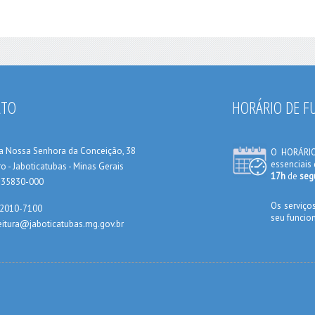
ATO
HORÁRIO DE 
a Nossa Senhora da Conceição, 38
O HORÁRI
essenciais
o - Jaboticatubas - Minas Gerais
17h
de
seg
: 35830-000
Os serviço
 2010-7100
seu funcio
eitura@jaboticatubas.mg.gov.br