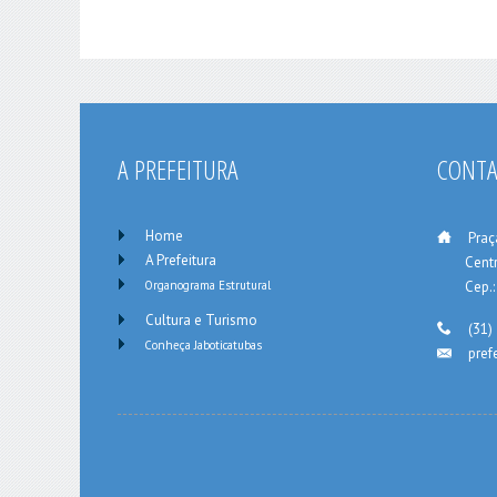
A PREFEITURA
CONT
Home
___
Praç
A Prefeitura
_____
Centr
Organograma Estrutural
_____
Cep.
Cultura e Turismo
___
(31)
Conheça Jaboticatubas
pref
___