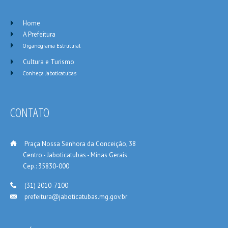
Home
A Prefeitura
Organograma Estrutural
Cultura e Turismo
Conheça Jaboticatubas
CONTATO
___
Praça Nossa Senhora da Conceição, 38
_____
Centro - Jaboticatubas - Minas Gerais
_____
Cep.: 35830-000
___
(31) 2010-7100
prefeitura@jaboticatubas.mg.gov.br
___